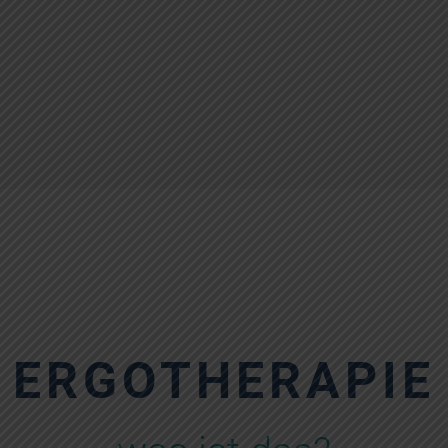
ERGO­THERAPIE