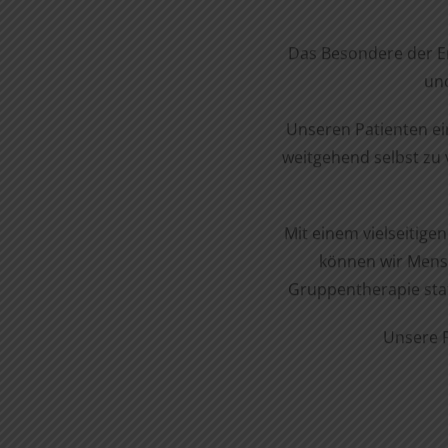
Das Besondere der Erg
und
Unseren Patienten ein
weitgehend selbst zu 
Mit einem vielseitig
können wir Mensch
Gruppentherapie stat
Unsere P