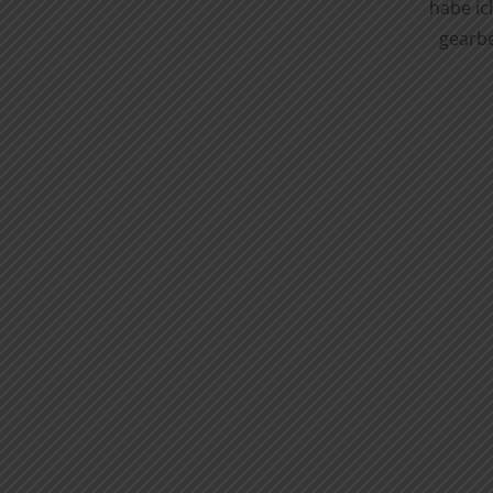
habe ic
gearbe