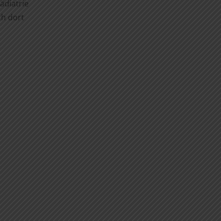
ädiatrie
ch dort