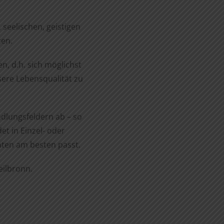
 seelischen, geistigen
ten.
n, d.h. sich möglichst
sere Lebensqualität zu
dlungsfeldern ab – so
et in Einzel- oder
nten am besten passt.
eilbronn.