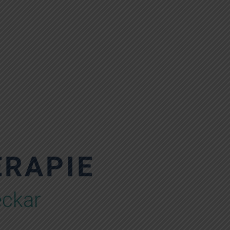
ERAPIE
eckar