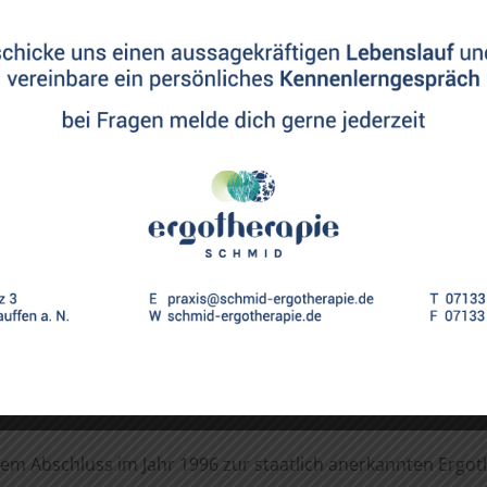
SABINE SCHMID
Inhaberin
STAATLICH GEPRÜFTE ERGOTHERAPEUTIN SEIT 1996
m Abschluss im Jahr 1996 zur staatlich anerkannten Ergo