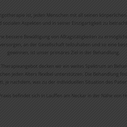
otherapie ist, jeden Menschen mit all seinen körperlichen,
 sozialen Aspekten und in seiner Einzigartigkeit zu betrach
e bessere Bewältigung von Alltagstätigkeiten zu ermögliche
versorgen, an der Gesellschaft teilzuhaben und so eine bes
gewinnen, ist unser primäres Ziel in der Behandlung.
en Therapieangebot decken wir ein weites Spektrum an Behan
en jeden Alters flexibel unterstützen. Die Behandlung find
t, je nachdem, was zu der individuellen Situation des Patie
raxis befindet sich in Lauffen am Neckar in der Nähe von H