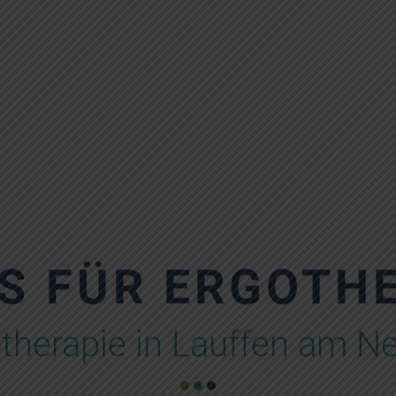
S FÜR ERGOTH
therapie in Lauffen am N