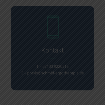
Kontakt
T –
07133 9220315
E –
praxis@schmid-ergotherapie.de