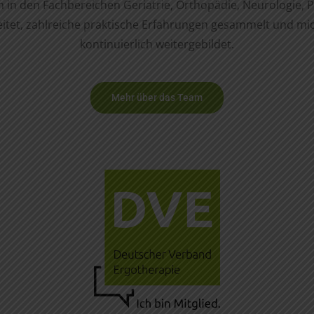
h in den Fachbereichen Geriatrie, Orthopädie, Neurologie, P
itet, zahlreiche praktische Erfahrungen gesammelt und mi
kontinuierlich weitergebildet.
Mehr über das Team