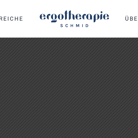
REICHE
ÜBE